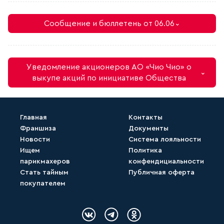
Сообщение и бюллетень от 06.06
⌄
Уведомление акционеров АО «Чио Чио» о
⌄
выкупе акций по инициативе Общества
Главная
Контакты
Франшиза
Документы
Скачать (Бюллетень ГОСА 2025.docx)
Новости
Система лояльности
Ищем
Политика
парикмахеров
конфендициальности
Скачать (2. Сообщение для
Стать тайным
Публичная оферта
акционера..docx)
покупателем
Логотип Вконтакте
Логотип Telegram
Логотип Одноклассн