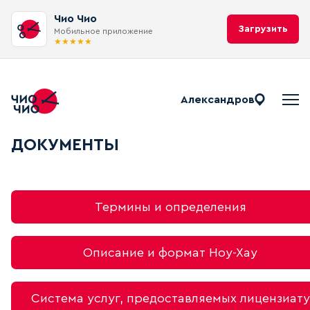
Чио Чио
Загрузить
Мобильное приложение
★
★
★
★
★
Александров
Документы Чио Чио
ДОКУМЕНТЫ
Термины и определения
Описание и формат Ноу-Хау
Система услуг, предоставляемых лицензиату