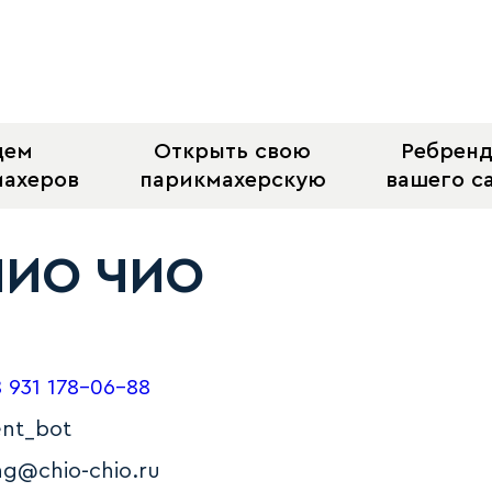
щем
Открыть свою
Ребрен
махеров
парикмахерскую
вашего с
ЧИО ЧИО
8 931 178-06-88
ent_bot
g@chio‑chio.ru