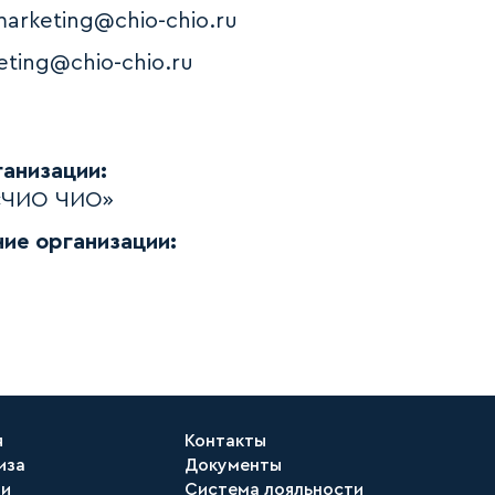
arketing@chio‑chio.ru
ting@chio‑chio.ru
анизации:
«ЧИО ЧИО»
ие организации:
я
Контакты
иза
Документы
ти
Система лояльности