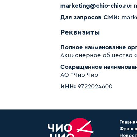
marketing@chio‑chio.ru:
m
Для запросов СМИ:
marke
Реквизиты
Полное наименование орг
Акционерное общество 
Сокращенное наименован
АО "Чио Чио"
ИНН:
9722024600
Главна
Франш
Новос